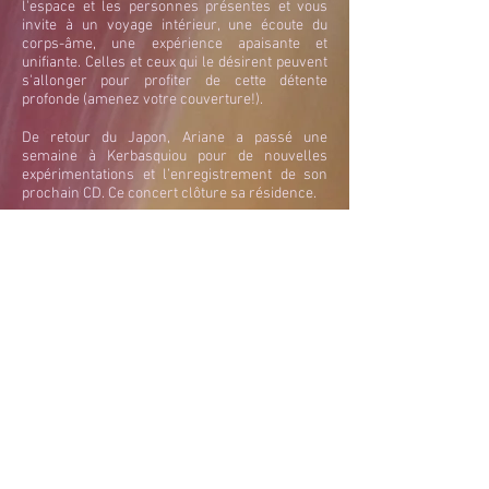
l'espace et les personnes présentes et vous
invite à un voyage intérieur, une écoute du
corps-âme, une expérience apaisante et
unifiante. Celles et ceux qui le désirent peuvent
s'allonger pour profiter de cette détente
profonde (amenez votre couverture!).
De retour du Japon, Ariane a passé une
semaine à Kerbasquiou pour de nouvelles
expérimentations et l’enregistrement de son
prochain CD. Ce concert clôture sa résidence.
1ère partie:
Jessica Spira (lyrique) avec Arnaud Tessier
(piano)
CHANTS D'AUVERGNE recueillis et harmonisés
par Joseph Cantaloube 1879 - 1957)
La pastoura als camps / Lou coucut / Lo
Fiolaire / Bailero / Malurous qu'o uno Fieno /
Brezairol
© 2026- Ariane Chesaux