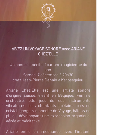
VIVEZ UN VOYAGE SONORE avec ARIANE
CHEZ’ELLE
Un concert méditatif par une magicienne du
son
Samedi 7 décembre à 20h30
chez Jean-Pierre Denain à Kerbasquiou
Ariane Chez’Elle est une artiste sonore
d'origine suisse, vivant en Belgique. Femme
orchestre, elle joue de ses instruments
vibratoires, bols chantants tibétains, bols de
cristal, gongs, violoncelle de Voyage, bâtons de
pluie… développant une expression organique,
aérée et méditative.
Ariane entre en résonance avec l’instant,