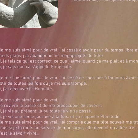
je me suis aimé pour de vrai, j’ai cessé d’avoir peur du temps libre et
rands plans, j’ai abandonné les mégaprojets du futur.
, je fais ce qui est correct, ce que j’aime, quand ça me plait et à mo
, je sais que ça s’appelle Simplicité.
je me suis aimé pour de vrai, j’ai cessé de chercher à toujours avoir
te de toutes les fois où je me suis trompé.
, j’ai découvert l' Humilité.
 je me suis aimé pour de vrai,
de revivre le passé et de me préoccuper de l’avenir.
, je vis au présent, là où toute la vie se passe.
, je vis une seule journée à la fois, et ça s’appelle Plénitude.
 je me suis aimé pour de vrai, j’ai compris que ma tête pouvait me 
mais si je la mets au service de mon cœur, elle devient un alliée très
'est le savoir vivre...