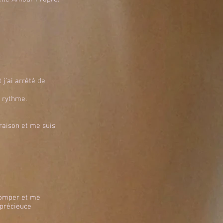
 j’ai arrêté de
n rythme.
 raison et me suis
tromper et me
 précieuce