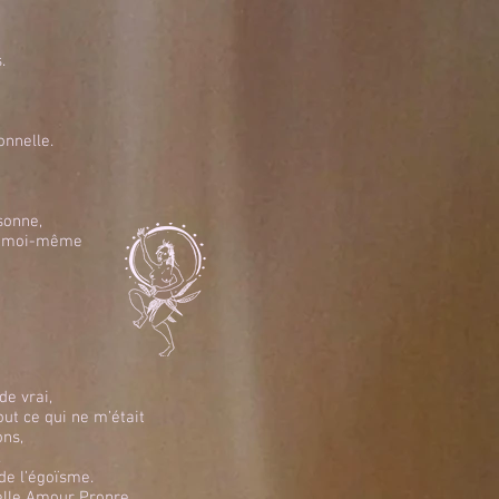
.
onnelle.
sonne,
 ni moi-même
de vrai,
out ce qui ne m’était
ons,
.
de l’égoïsme.
pelle Amour Propre.