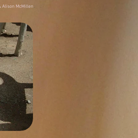
 Alison McMillen
.;