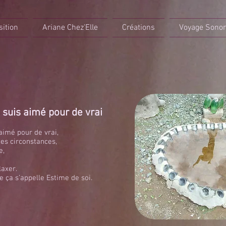
sition
Ariane Chez'Elle
Créations
Voyage Sono
 suis aimé pour de vrai
aimé pour de vrai,
tes circonstances,
e,
laxer.
ue ça s’appelle Estime de soi.