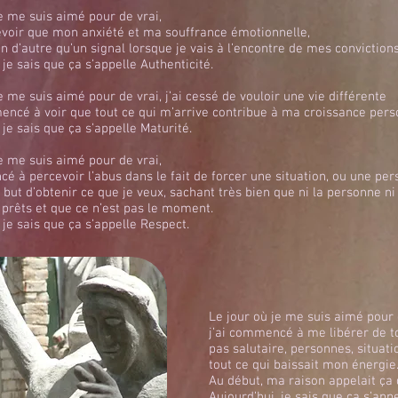
e me suis aimé pour de vrai,
cevoir que mon anxiété et ma souffrance émotionnelle,
en d’autre qu’un signal lorsque je vais à l’encontre de mes convictions
 je sais que ça s’appelle Authenticité.
e me suis aimé pour de vrai, j’ai cessé de vouloir une vie différente
mencé à voir que tout ce qui m’arrive contribue à ma croissance pers
 je sais que ça s’appelle Maturité.
e me suis aimé pour de vrai,
é à percevoir l’abus dans le fait de forcer une situation, ou une per
l but d’obtenir ce que je veux, sachant très bien que ni la personne
rêts et que ce n’est pas le moment.
 je sais que ça s’appelle Respect.
Le jour où je me suis aimé pour 
j’ai commencé à me libérer
de t
pas salutaire,
personnes, situati
tout ce qui baissait mon énergie
Au début, ma raison appelait ça 
Aujourd’hui, je sais que ça s’ap