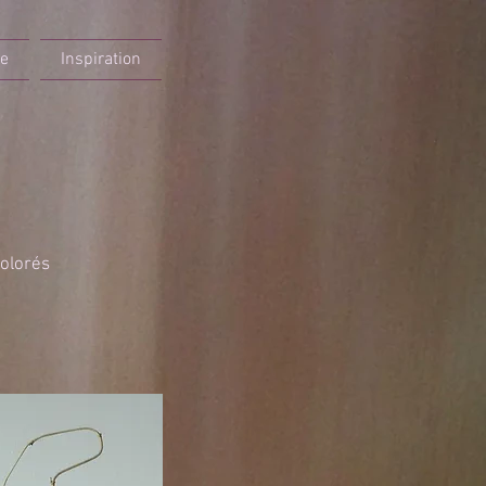
re
Inspiration
colorés