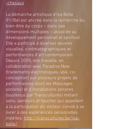
-chesaux
La démarche artistique d’Isa Belle
(Fr/Be) est ancrée dans la recherche du
bien-être du corps – dans ses
dimensions multiples – associée au
développement personnel et spirituel.
Elle a participé à diverses œuvres
visuelles, cinématographiques et
performances d’art contemporain.
Depuis 2005, elle travaille, en
collaboration avec Paradise Now
(traitements électroniques, voix, co-
conception) sur plusieurs projets de
performances (dont les Massages
sonores) et d’installations sonores
(soutenus par Transcultures) mêlant
sons, senteurs et toucher, qui appellent
à la participation du visiteur convié à se
livrer à des expériences sensorielles
inédites.
http://transcultures.be/isa-
belle/