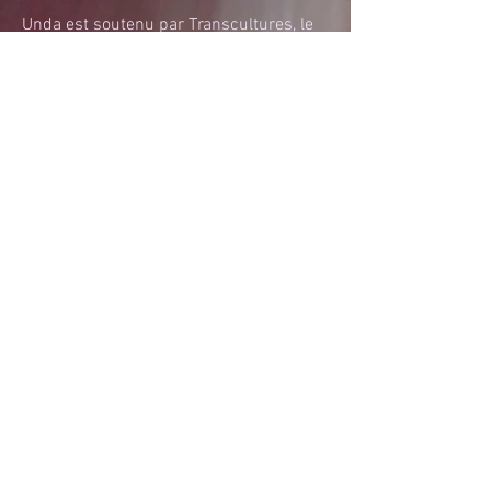
Unda est soutenu par Transcultures, le
label Transonic et Marc Vandermaelen
Photos de la sieste acoustique du
dimanche 3 février 2019 dans le cadre
de la semaine du son.