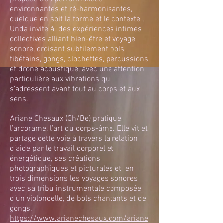
environnantes et ré-harmonisantes,
quelque en soit la forme et le contexte ,
Unda invite à des expériences intimes
collectives alliant bien-être et voyage
sonore, croisant subtilement bols
tibétains, gongs, clochettes, percussions
et drone acoustique, avec une attention
particulière aux vibrations qui
s’adressent avant tout au corps et aux
sens.
Ariane Chesaux (Ch/Be) pratique
l’arcorame, l’art du corps-âme. Elle vit et
partage cette voie
à travers la relation
d’aide par le travail corporel et
énergétique,
ses créations
photographiques et picturales et en
trois dimensions les voyages sonores
avec sa tribu instrumentale composée
d’un violoncelle, de bols chantants et de
gongs.
https://www.arianechesaux.com/ariane